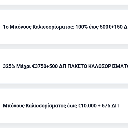
1ο Μπόνους Καλωσορίσματος: 100% έως 500€+150 
325% Μέχρι €3750+500 ΔΠ ΠΑΚΈΤΟ ΚΑΛΩΣΟΡΊΣΜΑΤ
Μπόνους Καλωσορίσματος έως €10.000 + 675 ΔΠ