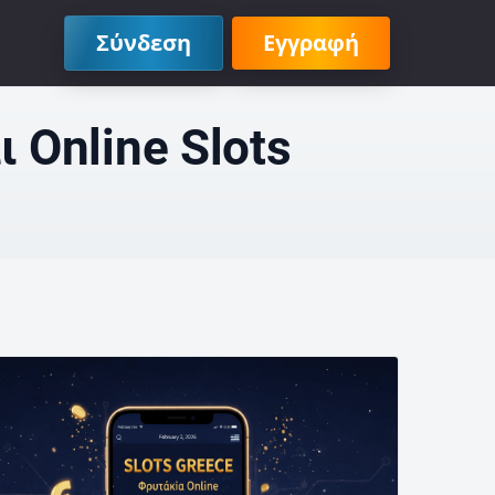
Σύνδεση
Εγγραφή
 Online Slots