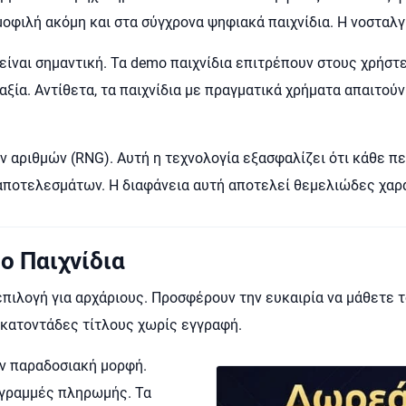
οφιλή ακόμη και στα σύγχρονα ψηφιακά παιχνίδια. Η νοσταλγ
 είναι σημαντική. Τα demo παιχνίδια επιτρέπουν στους χρήστ
ή αξία. Αντίθετα, τα παιχνίδια με πραγματικά χρήματα απαιτ
ων αριθμών (RNG). Αυτή η τεχνολογία εξασφαλίζει ότι κάθε π
ποτελεσμάτων. Η διαφάνεια αυτή αποτελεί θεμελιώδες χαρα
o Παιχνίδια
πιλογή για αρχάριους. Προσφέρουν την ευκαιρία να μάθετε τ
κατοντάδες τίτλους χωρίς εγγραφή.
ν παραδοσιακή μορφή.
 γραμμές πληρωμής. Τα