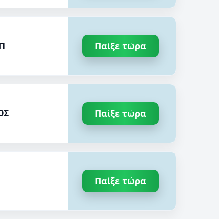
Παίξε τώρα
ΔΠ
Παίξε τώρα
ΟΣ
Παίξε τώρα