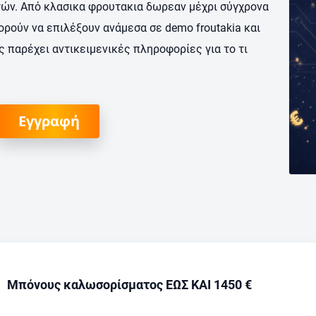
γών. Από κλασικα φρουτακια δωρεαν μέχρι σύγχρονα
πορούν να επιλέξουν ανάμεσα σε demo froutakia και
ς παρέχει αντικειμενικές πληροφορίες για το τι
Εγγραφή
Μπόνους καλωσορίσματος ΕΩΣ ΚΑΙ 1450 €