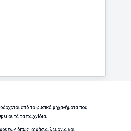
προέρχεται από τα φυσικά μηχανήματα που
ψει αυτά τα παιχνίδια.
φρούτων όπως κεράσια, λεμόνια και