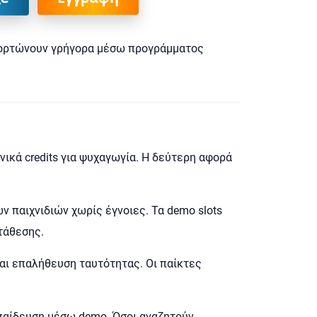
e φορτώνουν γρήγορα μέσω προγράμματος
νικά credits για ψυχαγωγία. Η δεύτερη αφορά
ν παιχνιδιών χωρίς έγνοιες. Τα demo slots
τάθεσης.
αι επαλήθευση ταυτότητας. Οι παίκτες
κπαίδευση μέσω demo. Όσοι αναζητούν