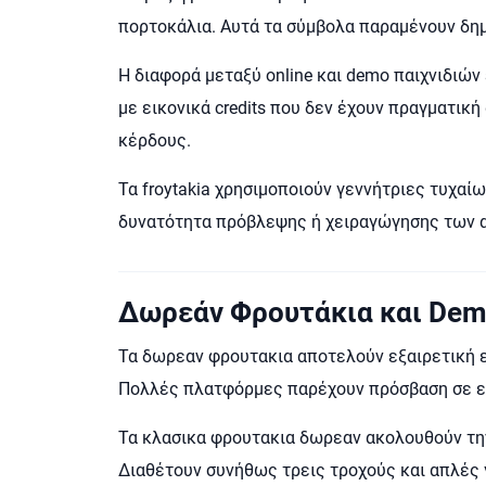
πορτοκάλια. Αυτά τα σύμβολα παραμένουν δημ
Η διαφορά μεταξύ online και demo παιχνιδιών
με εικονικά credits που δεν έχουν πραγματικ
κέρδους.
Τα froytakia χρησιμοποιούν γεννήτριες τυχαί
δυνατότητα πρόβλεψης ή χειραγώγησης των α
Δωρεάν Φρουτάκια και Dem
Τα δωρεαν φρουτακια αποτελούν εξαιρετική ε
Πολλές πλατφόρμες παρέχουν πρόσβαση σε ε
Τα κλασικα φρουτακια δωρεαν ακολουθούν τη
Διαθέτουν συνήθως τρεις τροχούς και απλές